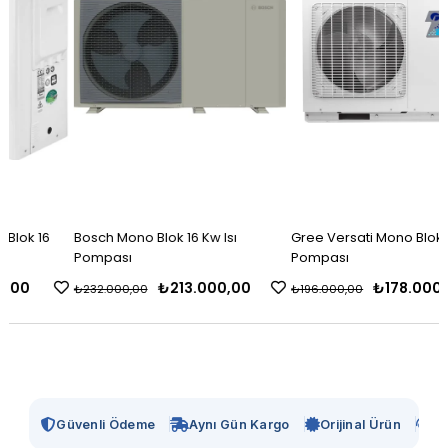
Bosch Mono Blok 16 Kw Isı
Gree Versati Mono Blok 16 Kw Isı
Pompası
Pompası
₺213.000,00
₺178.000,00
₺232.000,00
₺196.000,00
Güvenli Ödeme
Aynı Gün Kargo
Orijinal Ürün
Te