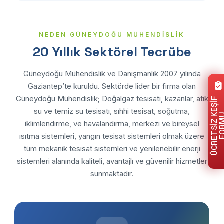
NEDEN GÜNEYDOĞU MÜHENDİSLİK
20 Yıllık Sektörel Tecrübe
Güneydoğu Mühendislik ve Danışmanlık 2007 yılında
Gaziantep’te kuruldu. Sektörde lider bir firma olan
Güneydoğu Mühendislik; Doğalgaz tesisatı, kazanlar, atık
Ü
C
R
E
T
S
I
Z
E
Ş
I
F
F
O
R
M
su ve temiz su tesisatı, sıhhi tesisat, soğutma,
iklimlendirme, ve havalandırma, merkezi ve bireysel
ısıtma sistemleri, yangın tesisat sistemleri olmak üzere
tüm mekanik tesisat sistemleri ve yenilenebilir enerji
sistemleri alanında kaliteli, avantajlı ve güvenilir hizmetler
sunmaktadır.