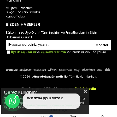
Yardım
Müşteri Hizmetleri
Sıkça Sorulan Sorular
Kargo Takibi
BİZDEN HABERLER
Bültenimize Üye Olun ! Tüm İndirim ve Fırsatlardan İlk Sizin
Haberiniz Olsun !
Gönder
Üyelik koşullarını
ve
kişisel verilerimin
korunmasını kabul ediyorum.
© 2026
Güneydoğu Mühendislik
- Tüm Hakları Saklıdır.
Web Tasarım & Dijital Pazarlama:
Ertürk Media
Çerez Kullanımı
WhatsApp Destek
Sizlere en iyi alışveriş deneyimini sunabilmek adına
Uzman Ekibimiz Size Yardımcı Olsun
sitemizde çerezler(cookies) kullanmaktayız. Detaylı
bilgi için Kvkk sözleşmesini inceleyebilirsiniz.