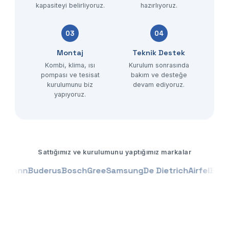
kapasiteyi belirliyoruz.
hazırlıyoruz.
03
04
Montaj
Teknik Destek
Kombi, klima, ısı
Kurulum sonrasında
pompası ve tesisat
bakım ve desteğe
kurulumunu biz
devam ediyoruz.
yapıyoruz.
Sattığımız ve kurulumunu yaptığımız markalar
ann
Buderus
Bosch
Gree
Samsung
De Dietrich
Airfel
Baymak