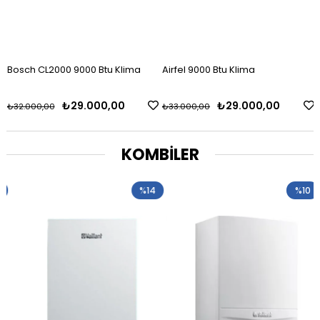
 Klima
Airfel 9000 Btu Klima
Buderus Logamax Plus GB
24 Kw Yoğuşmalı Kombi
00
₺29.000,00
₺46.500,0
₺33.000,00
₺54.000,00
KOMBİLER
%14
%10