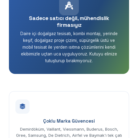
Sadece satıcı değil, mühendislik
firmasıyız
Daire içi doğalgaz tesisatı, kombi montajı, yerinde
keşif, doğalgaz proje çizimi, süpürgelik üstü ve
mobil tesisat ile yerden ısıtma çözümlerini kendi
ekibimizle uçtan uca uyguluyoruz. Kutuyu elinize
tutuşturup bırakmıyoruz.
Çoklu Marka Güvencesi
Demirdöküm, Vaillant, Viessmann, Buderus, Bosch,
Gree, Samsung, De Dietrich, Airfel ve Baymak'ı tek çatı